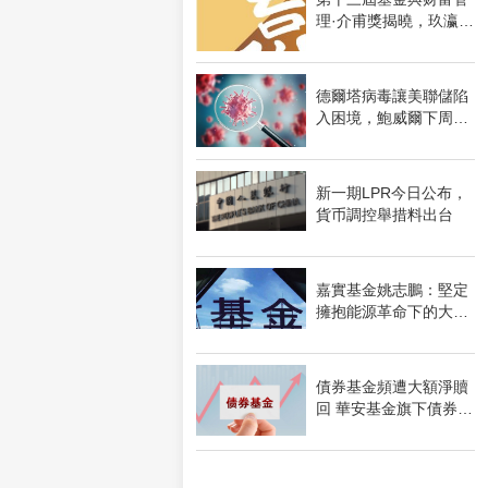
理·介甫獎揭曉，玖瀛資
産獲得多個獎項
德爾塔病毒讓美聯儲陷
入困境，鮑威爾下周爲
全球焦點！
新一期LPR今日公布，
貨币調控舉措料出台
嘉實基金姚志鵬：堅定
擁抱能源革命下的大級
别産業機遇
債券基金頻遭大額淨贖
回 華安基金旗下債券基
金多次中招