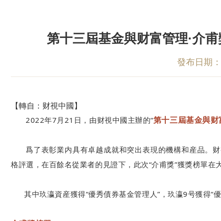
第十三屆基金與财富管理·介
發布日期：20
【轉自：财視中國】
第十三屆基金與财
2022年7月21日，由财視中國主辦的“
爲了表彰業内具有卓越成就和突出表現的機構和産品。财
格評選，在百餘名從業者的見證下，此次“介甫獎”獲獎榜單在
其中玖瀛資産獲得“優秀債券基金管理人”，玖瀛9号獲得“優