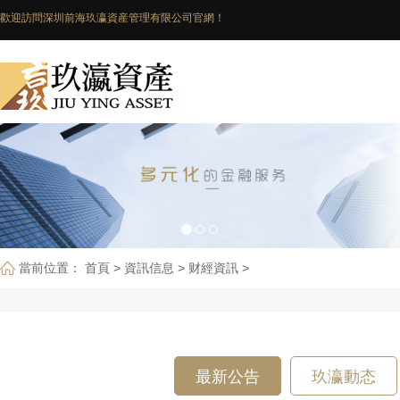
歡迎訪問深圳前海玖瀛資産管理有限公司官網！
咨詢電話：0755-82727215
當前位置：
首頁
>
資訊信息
>
财經資訊
>
最新公告
玖瀛動态