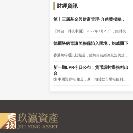
财經資訊
第十三屆基金與财富管理·介甫獎揭曉，
【轉自：财視中國】 2022年7月21日，由财視中
國主辦的 第十三屆基金與财富管理介甫獎頒獎
典...
德爾塔病毒讓美聯儲陷入困境，鮑威爾下
香港萬得通訊社報道，雖然目前經濟狀況仍然很
好，但德爾塔變種帶來的新冠疫情已經很糟糕...
新一期LPR今日公布，貨币調控舉措料出
台
據 中國證券報 報道，新一期貸款市場報價利率
（ LPR ）今日公布。分析人士認爲， LPR 降與
不...