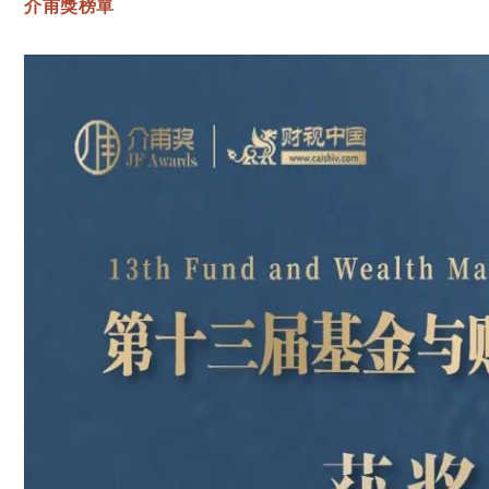
介甫獎榜單