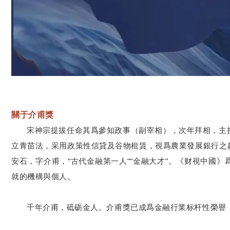
關于介甫獎
宋神宗提拔任命其爲參知政事（副宰相），次年拜相，主
立青苗法，采用政策性信貸及谷物租賃，視爲農業發展銀行之
安石，字介甫，“古代金融第一人”“金融大才”。《财視中國》
就的機構與個人。
千年介甫，砥砺金人。介甫獎已成爲金融行業标杆性榮譽