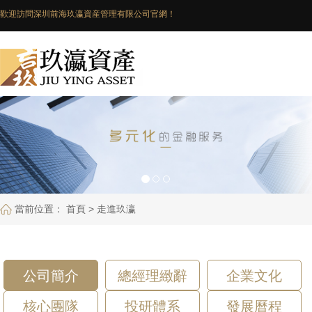
歡迎訪問深圳前海玖瀛資産管理有限公司官網！
咨詢電話：0755-82727215
當前位置：
首頁
>
走進玖瀛
公司簡介
總經理緻辭
企業文化
核心團隊
投研體系
發展曆程